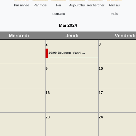
Par année
Par mois
Par
Aujourd'hui
Rechercher
Aller au
semaine
mois
Mai 2024
Mercredi
Jeudi
Vendredi
2
3
20:00 Bouquets d'anni ...
9
10
16
17
23
24