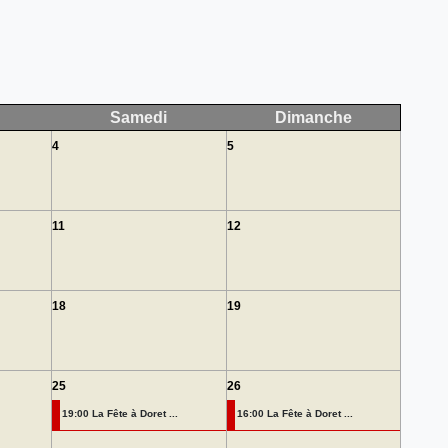
Samedi
Dimanche
4
5
11
12
18
19
25
26
19:00 La Fête à Doret ...
16:00 La Fête à Doret ...