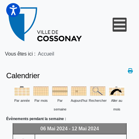
Vous êtes ici :
Accueil
Calendrier
Par année
Par mois
Par
Aujourd'hui
Rechercher
Aller au
semaine
mois
Évènements pendant la semaine :
06 Mai 2024 - 12 Mai 2024