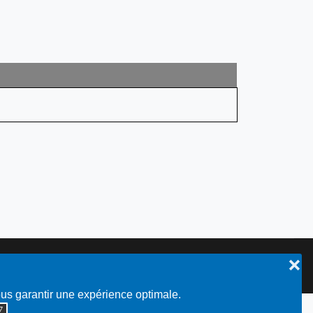
❌
Plan du site
ous garantir une expérience optimale.
◮