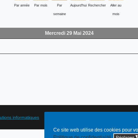
Par année
Par mois
Par
Aujourd'hui
Rechercher
Aller au
semaine
mois
Mercredi 29 Mai 2024
lutions informatiques
Ce site web utilise des cookies pour v
Politique de confidentialité
Réglages