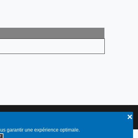
❌
Plan du site
ous garantir une expérience optimale.
◮