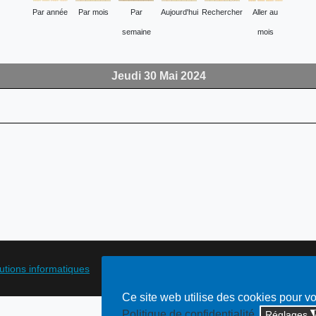
Par année
Par mois
Par
Aujourd'hui
Rechercher
Aller au
semaine
mois
Jeudi 30 Mai 2024
lutions informatiques
Ce site web utilise des cookies pour v
Politique de confidentialité
Réglages