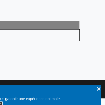
❌
Plan du site
ous garantir une expérience optimale.
◮