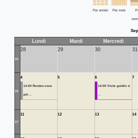
Par année
Par mois
P
sem
Sep
Lundi
Mardi
Mercredi
28
29
30
31
35
4
5
6
7
14:00 Rendez-vous
14:00 Visite guidée d
36
pét ...
...
11
12
13
14
37