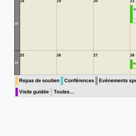
18
19
20
21
1
...
38
25
26
27
28
39
F
Repas de soutien
Conférences
Evénements spo
Visite guidée
Toutes…