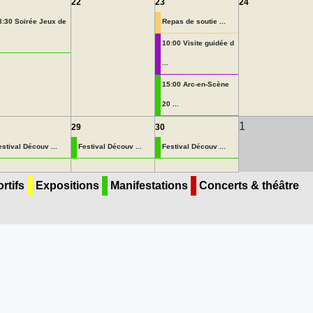
22
23
24
8:30 Soirée Jeux de
Repas de soutie ...
10:00 Visite guidée d
...
15:00 Arc-en-Scène
20 ...
1
29
30
estival Découv ...
Festival Découv ...
Festival Découv ...
rtifs
Expositions
Manifestations
Concerts & théâtre