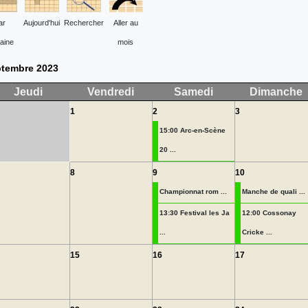
ar
Aujourd'hui
Rechercher
Aller au
aine
mois
tembre 2023
Jeudi
Vendredi
Samedi
Dimanche
1
2
3
15:00 Arc-en-Scène
20 ...
8
9
10
Championnat rom ...
Manche de quali ...
13:30 Festival les Ja
12:00 Cossonay
...
Cricke ...
15
16
17