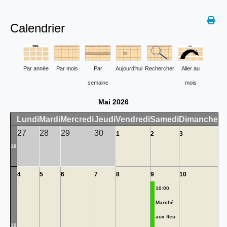
Calendrier
Par année
Par mois
Par
Aujourd'hui
Rechercher
Aller au
semaine
mois
Mai 2026
Lundi
Mardi
Mercredi
Jeudi
Vendredi
Samedi
Dimanche
27
28
29
30
1
2
3
18
4
5
6
7
8
9
10
10:00
Marché
aux fleu
19