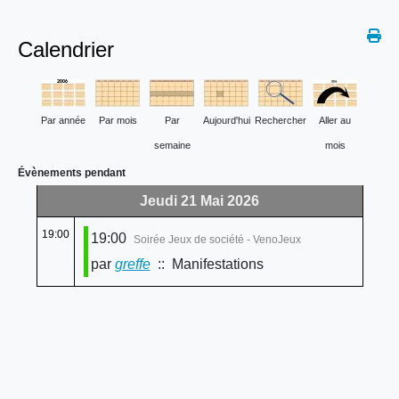
Calendrier
Par année
Par mois
Par
Aujourd'hui
Rechercher
Aller au
semaine
mois
Évènements pendant
Jeudi 21 Mai 2026
19:00
19:00
Soirée Jeux de société - VenoJeux
par
greffe
:: Manifestations