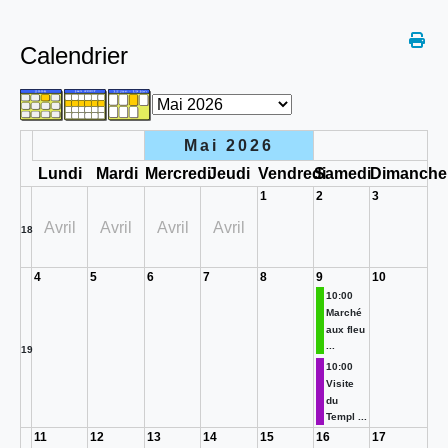
Calendrier
Mai 2026
Lundi
Mardi
Mercredi
Jeudi
Vendredi
Samedi
Dimanche
1
2
3
Avril
Avril
Avril
Avril
18
4
5
6
7
8
9
10
10:00
Marché
aux fleu
...
19
10:00
Visite
du
Templ ...
11
12
13
14
15
16
17