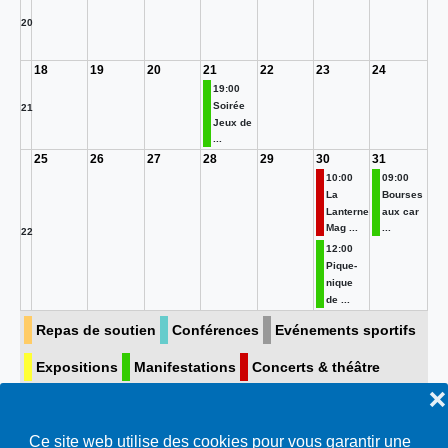
20
18
19
20
21
22
23
24
19:00
Soirée
21
Jeux de
...
25
26
27
28
29
30
31
10:00
09:00
La
Bourses
Lanterne
aux car
Mag ...
...
22
12:00
Pique-
nique
de ...
Repas de soutien
Conférences
Evénements sportifs
Expositions
Manifestations
Concerts & théâtre
❌
Visite guidée
Toutes…
Ce site web utilise des cookies pour vous garantir une