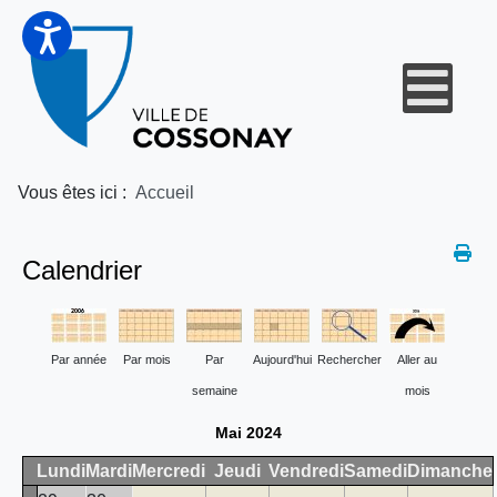
Vous êtes ici :
Accueil
Calendrier
Par année
Par mois
Par
Aujourd'hui
Rechercher
Aller au
semaine
mois
Mai 2024
Lundi
Mardi
Mercredi
Jeudi
Vendredi
Samedi
Dimanche