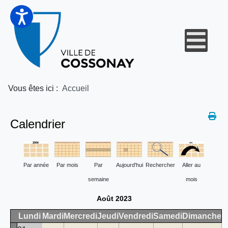
Vous êtes ici :
Accueil
Calendrier
Par année
Par mois
Par
Aujourd'hui
Rechercher
Aller au
semaine
mois
Août 2023
Lundi
Mardi
Mercredi
Jeudi
Vendredi
Samedi
Dimanche