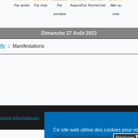
Par année
Par mois
Par
Aujourd'hui
Rechercher
Aller au
semaine
mois
Dimanche 27 Août 2023
ffe
:: Manifestations
lutions informatiques
Ce site web utilise des cookies pour v
Politique de confidentialité
Réglages