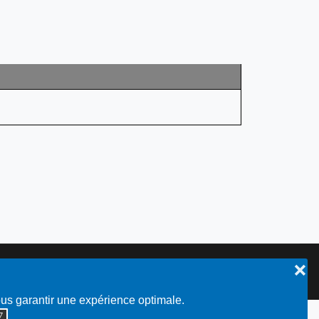
❌
Plan du site
ous garantir une expérience optimale.
◮