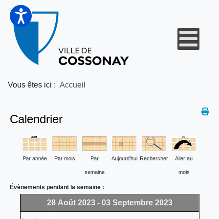
Vous êtes ici :
Accueil
Calendrier
Par année
Par mois
Par
Aujourd'hui
Rechercher
Aller au
semaine
mois
Évènements pendant la semaine :
28 Août 2023 - 03 Septembre 2023