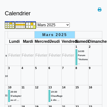
Calendrier
Mars 2025
Lundi
Mardi
Mercredi
Jeudi
Vendredi
Samedi
Dimanche
1
2
14:00
Février
Février
Février
Février
Février
Forum
9
"Actions
...
3
4
5
6
7
8
9
10
10
11
12
13
14
15
16
20:00
19:30
11
S'adapter
Chauffage
au cl ...
à dis ...
17
18
19
20
21
22
23