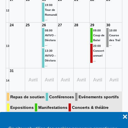
19:00
Tour de
12
Romandi
...
24
25
26
27
28
29
30
08:00
09:00
10:00
AVIVO -
Coup de
Course
Déclara
Balai
des Traî
...
...
13
20:00
13:30
Concert
AVIVO -
annuel
Déclara
...
...
31
Avril
Avril
Avril
Avril
Avril
Avril
14
Repas de soutien
Conférences
Evénements sportifs
Expositions
Manifestations
Concerts & théâtre
❌
Visite guidée
Toutes…