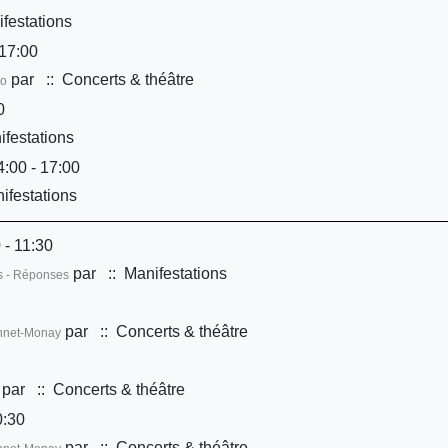
festations
17:00
par
:: Concerts & théâtre
Co
0
festations
:00 - 17:00
ifestations
 - 11:30
par
:: Manifestations
ns - Réponses
par
:: Concerts & théâtre
onnet-Monay
par
:: Concerts & théâtre
0:30
par
:: Concerts & théâtre