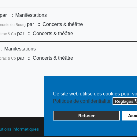
par
:: Manifestations
par
:: Concerts & théâtre
rmonie du Bourg
par
:: Concerts & théâtre
drac & Co
: Manifestations
par
:: Concerts & théâtre
drac & Co
Ce site web utilise des cookies pour v
Politique de confidentialité
Réglages
Refuser
Acce
lutions informatiques