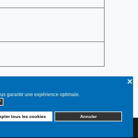
❌
ous garantir une expérience optimale.
◮
pter tous les cookies
Annuler
Plan du site