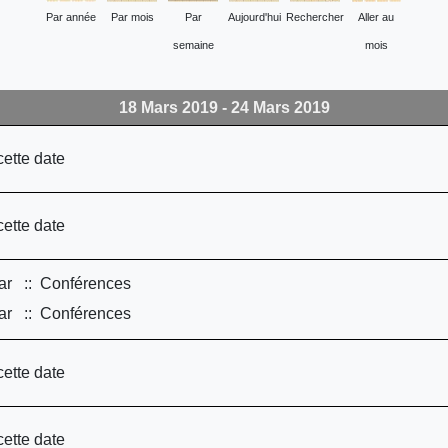
Par année
Par mois
Par
Aujourd'hui
Rechercher
Aller au
semaine
mois
18 Mars 2019 - 24 Mars 2019
cette date
cette date
ar
:: Conférences
ar
:: Conférences
cette date
cette date