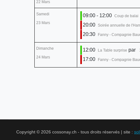
22 Mars
Samedi
09:00 - 12:00
Coup de balai
23 Mars
20:00
Soirée annuelle de l'Ha
20:30
Fanny - Compagnie Bau
Dimanche
12:00
par
:
La Table surprise
24 Mars
17:00
Fanny - Compagnie Bau
Copyright © 2026 cossonay.ch - tous droits réservés | site :
so