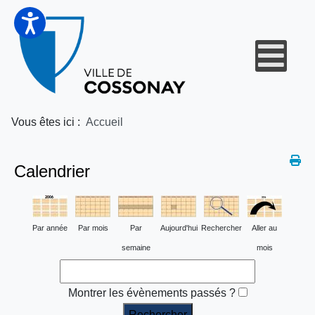
Vous êtes ici :
Accueil
Calendrier
Par année
Par mois
Par
Aujourd'hui
Rechercher
Aller au
semaine
mois
Montrer les évènements passés ?