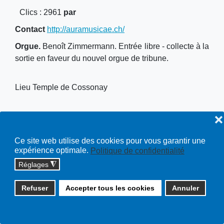
Clics
: 2961
par
Contact
http://auramusicae.ch/
Orgue.
Benoît Zimmermann. Entrée libre - collecte à la
sortie en faveur du nouvel orgue de tribune.
Lieu
Temple de Cossonay
❌
Ce site web utilise des cookies pour vous garantir une
Copyright © 2026 cossonay.ch - tous droits réservés | site :
expérience optimale.
Politique de confidentialité
solutions informatiques
Réglages
◮
Plan du site
Refuser
Accepter tous les cookies
Annuler