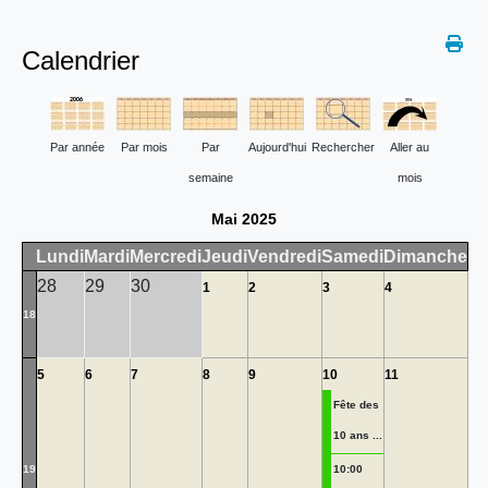
Calendrier
Par année
Par mois
Par
Aujourd'hui
Rechercher
Aller au
semaine
mois
Mai 2025
Lundi
Mardi
Mercredi
Jeudi
Vendredi
Samedi
Dimanche
28
29
30
1
2
3
4
18
5
6
7
8
9
10
11
Fête des
10 ans ...
19
10:00