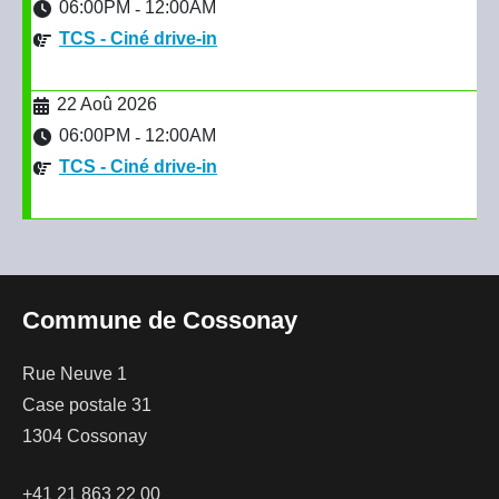
06:00PM
12:00AM
-
TCS - Ciné drive-in
22 Aoû 2026
06:00PM
12:00AM
-
TCS - Ciné drive-in
Commune de Cossonay
Rue Neuve 1
Case postale 31
1304 Cossonay
+41 21 863 22 00