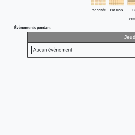
Par année
Par mois
P
sem
Évènements pendant
Jeud
Aucun évènement