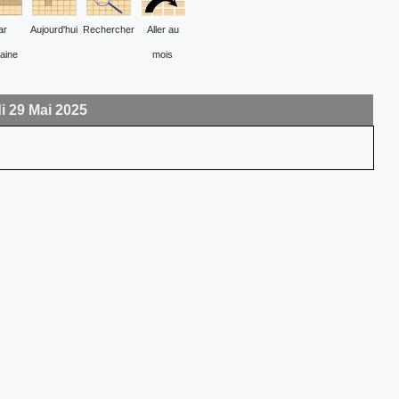
ar
Aujourd'hui
Rechercher
Aller au
aine
mois
i 29 Mai 2025