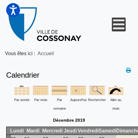
Vous êtes ici :
Accueil
Calendrier
Par année
Par mois
Par
Aujourd'hui
Rechercher
Aller au
semaine
mois
Décembre 2019
Lundi
Mardi
Mercredi
Jeudi
Vendredi
Samedi
Dimanch