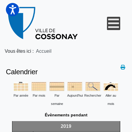
Vous êtes ici :
Accueil
Calendrier
Par année
Par mois
Par
Aujourd'hui
Rechercher
Aller au
semaine
mois
Évènements pendant
2019