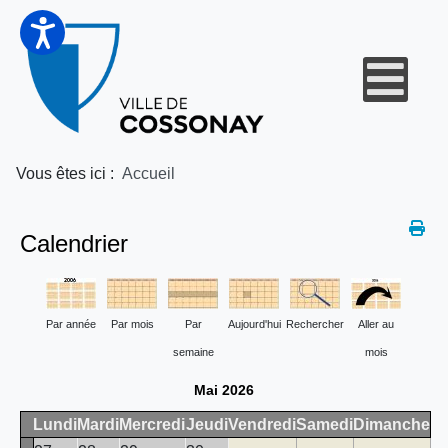
Vous êtes ici :
Accueil
Calendrier
Par année
Par mois
Par
Aujourd'hui
Rechercher
Aller au
semaine
mois
Mai 2026
Lundi
Mardi
Mercredi
Jeudi
Vendredi
Samedi
Dimanche