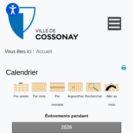
Vous êtes ici :
Accueil
Calendrier
Par année
Par mois
Par
Aujourd'hui
Rechercher
Aller au
semaine
mois
Évènements pendant
2026