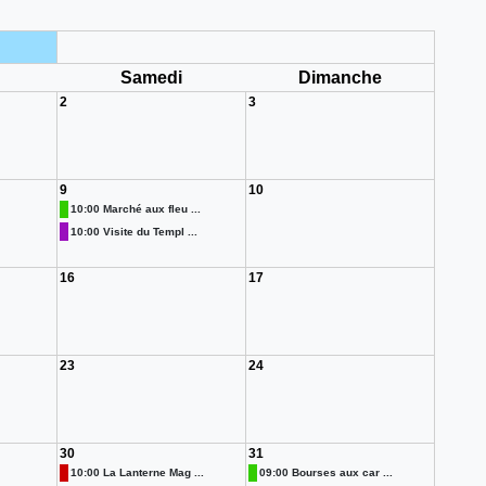
i
Samedi
Dimanche
2
3
9
10
10:00 Marché aux fleu ...
10:00 Visite du Templ ...
16
17
23
24
30
31
10:00 La Lanterne Mag ...
09:00 Bourses aux car ...