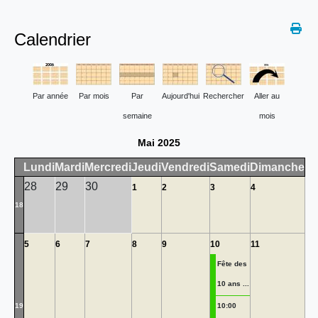
Calendrier
Par année
Par mois
Par
Aujourd'hui
Rechercher
Aller au
semaine
mois
Mai 2025
Lundi
Mardi
Mercredi
Jeudi
Vendredi
Samedi
Dimanche
28
29
30
1
2
3
4
18
5
6
7
8
9
10
11
Fête des
10 ans ...
19
10:00