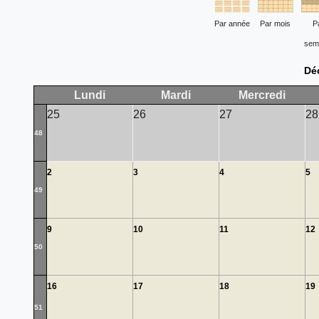
Par année
Par mois
P
sem
Dé
Lundi
Mardi
Mercredi
25
26
27
28
48
2
3
4
5
49
9
10
11
12
50
16
17
18
19
51