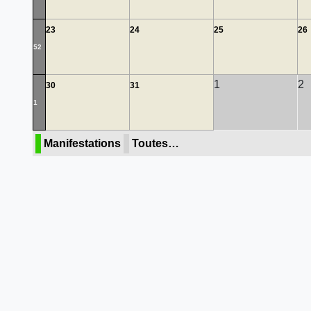
23
24
25
26
52
1
2
30
31
1
Manifestations
Toutes…