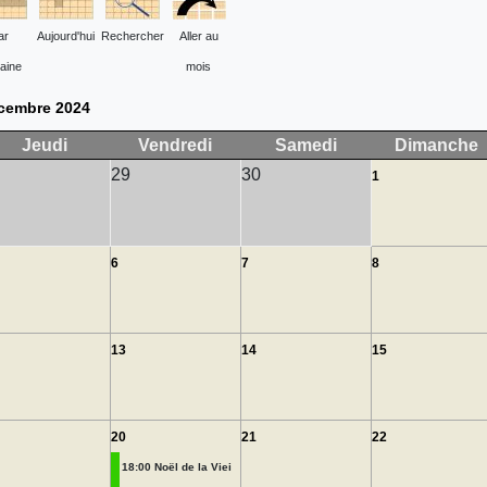
ar
Aujourd'hui
Rechercher
Aller au
aine
mois
cembre 2024
Jeudi
Vendredi
Samedi
Dimanche
29
30
1
6
7
8
13
14
15
20
21
22
18:00 Noël de la Viei