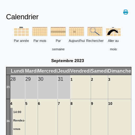
Calendrier
Par année
Par mois
Par
Aujourd'hui
Rechercher
Aller au
semaine
mois
Septembre 2023
Lundi
Mardi
Mercredi
Jeudi
Vendredi
Samedi
Dimanche
28
29
30
31
1
2
3
35
4
5
6
7
8
9
10
14:00
Rendez-
36
vous