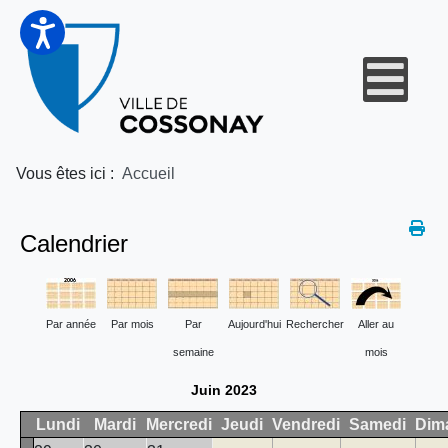
Vous êtes ici :
Accueil
Calendrier
Par année
Par mois
Par
Aujourd'hui
Rechercher
Aller au
semaine
mois
Juin 2023
Lundi
Mardi
Mercredi
Jeudi
Vendredi
Samedi
Dim