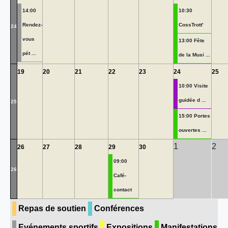
14:00
10:30
Rendez-
CossTrott'
24
vous
13:00 Fête
pét ...
de la Musi ...
19
20
21
22
23
24
25
10:00 Visite
guidée d ...
25
15:00 Portes
ouvertes ...
1
2
26
27
28
29
30
09:00
26
Café-
contact
Repas de soutien
Conférences
Evénements sportifs
Expositions
Manifestations