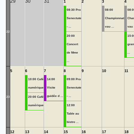
29
30
31
1
2
3
4
08:30 Pro
08:00
08:0
Senectute
Championnat
Cha
- ...
vau ...
vau .
22
20:00
15:0
Concert
gran
de Mme
...
...
5
6
7
8
9
10
11
10:00 Café
14:00
09:00 Pro
numérique
Visite
Senectute
guidée d ...
- ...
23
20:00 Café
numérique
12:00
Table au
bistro ...
12
13
14
15
16
17
18