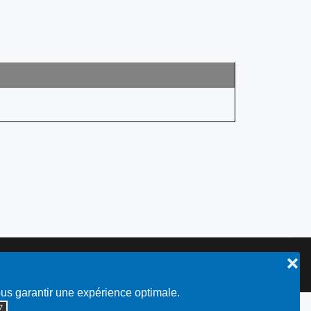
❌
Plan du site
ous garantir une expérience optimale.
◮