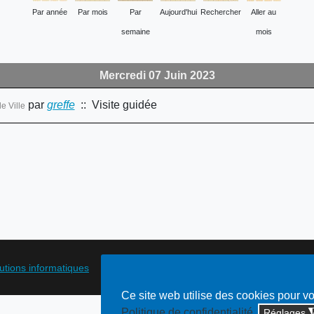
Par année
Par mois
Par
Aujourd'hui
Rechercher
Aller au
semaine
mois
Mercredi 07 Juin 2023
par
greffe
:: Visite guidée
le Ville
lutions informatiques
Ce site web utilise des cookies pour v
Politique de confidentialité
Réglages