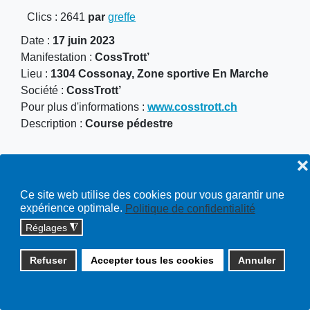
Clics
: 2641
par
greffe
Date :
17 juin 2023
Manifestation :
CossTrott’
Lieu :
1304 Cossonay, Zone sportive En Marche
Société :
CossTrott’
Pour plus d'informations :
www.cosstrott.ch
Description :
Course pédestre
❌
Ce site web utilise des cookies pour vous garantir une
expérience optimale.
Politique de confidentialité
Copyright © 2026 cossonay.ch - tous droits réservés | site :
Réglages
◮
solutions informatiques
Refuser
Accepter tous les cookies
Annuler
Plan du site