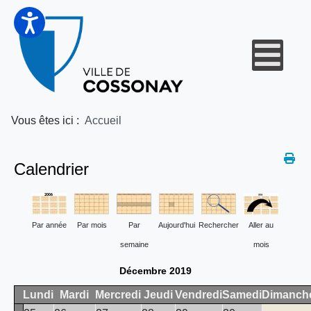
Vous êtes ici :
Accueil
Calendrier
Par année
Par mois
Par
Aujourd'hui
Rechercher
Aller au
semaine
mois
Décembre 2019
Lundi
Mardi
Mercredi
Jeudi
Vendredi
Samedi
Dimanch