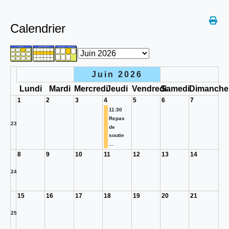
Calendrier
Juin 2026
Lundi
Mardi
Mercredi
Jeudi
Vendredi
Samedi
Dimanche
1
2
3
4
5
6
7
11:30
Repas
23
de
soutie
...
8
9
10
11
12
13
14
24
15
16
17
18
19
20
21
25