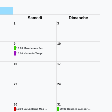
i
Samedi
Dimanche
2
3
9
10
10:00 Marché aux fleu ...
10:00 Visite du Templ ...
16
17
23
24
30
31
10:00 La Lanterne Mag ...
09:00 Bourses aux car ...