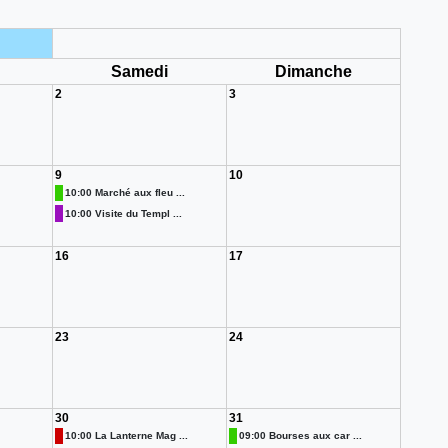
i
Samedi
Dimanche
2
3
9
10
10:00 Marché aux fleu ...
10:00 Visite du Templ ...
16
17
23
24
30
31
10:00 La Lanterne Mag ...
09:00 Bourses aux car ...