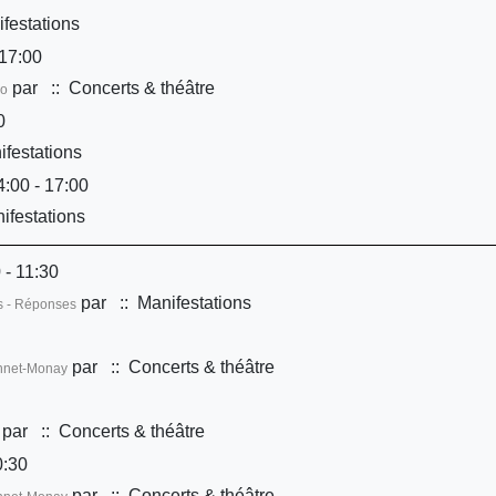
festations
17:00
par
:: Concerts & théâtre
Co
0
festations
:00 - 17:00
ifestations
 - 11:30
par
:: Manifestations
ns - Réponses
par
:: Concerts & théâtre
onnet-Monay
par
:: Concerts & théâtre
0:30
par
:: Concerts & théâtre