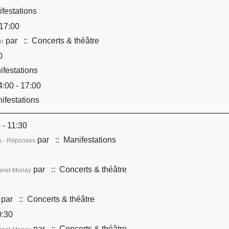
festations
17:00
par
:: Concerts & théâtre
Co
0
festations
:00 - 17:00
ifestations
 - 11:30
par
:: Manifestations
ns - Réponses
par
:: Concerts & théâtre
onnet-Monay
par
:: Concerts & théâtre
0:30
par
:: Concerts & théâtre