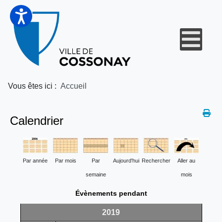
Vous êtes ici :
Accueil
Calendrier
Par année
Par mois
Par
Aujourd'hui
Rechercher
Aller au
semaine
mois
Évènements pendant
2019