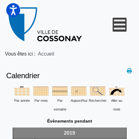
Vous êtes ici :
Accueil
Calendrier
Par année
Par mois
Par
Aujourd'hui
Rechercher
Aller au
semaine
mois
Évènements pendant
2019