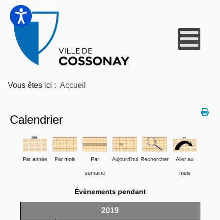
Vous êtes ici :
Accueil
Calendrier
Par année
Par mois
Par
Aujourd'hui
Rechercher
Aller au
semaine
mois
Évènements pendant
2019