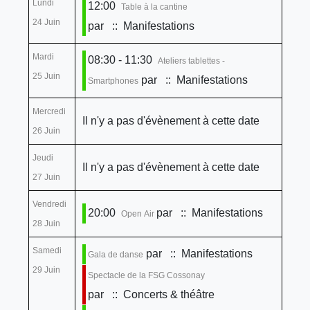
Lundi
12:00
Table à la cantine
24 Juin
par
:: Manifestations
Mardi
08:30 - 11:30
Ateliers tablettes -
25 Juin
par
:: Manifestations
Smartphones
Mercredi
Il n'y a pas d'évènement à cette date
26 Juin
Jeudi
Il n'y a pas d'évènement à cette date
27 Juin
Vendredi
20:00
par
:: Manifestations
Open Air
28 Juin
Samedi
par
:: Manifestations
Gala de danse
29 Juin
Spectacle de la FSG Cossonay
par
:: Concerts & théâtre