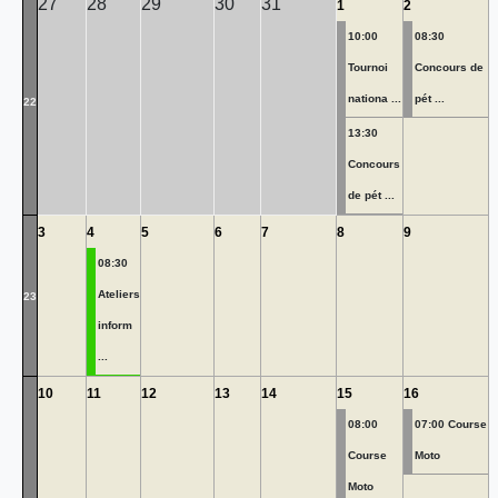
27
28
29
30
31
1
2
10:00
08:30
Tournoi
Concours de
nationa ...
pét ...
22
13:30
Concours
de pét ...
3
4
5
6
7
8
9
08:30
Ateliers
23
inform
...
10
11
12
13
14
15
16
08:00
07:00 Course
Course
Moto
Moto