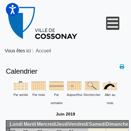
Vous êtes ici :
Accueil
Calendrier
Par année
Par mois
Par
Aujourd'hui
Rechercher
Aller au
semaine
mois
Juin 2019
Lundi
Mardi
Mercredi
Jeudi
Vendredi
Samedi
Dimanche