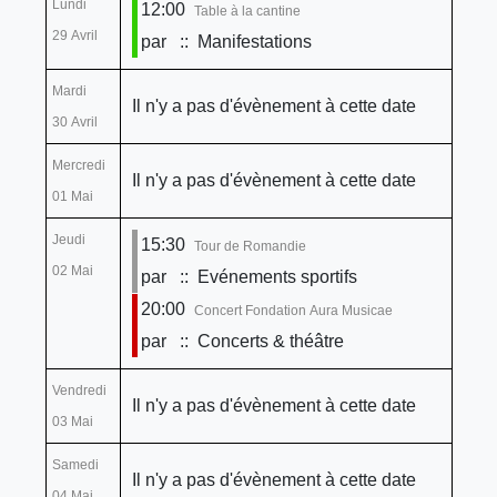
Lundi
12:00
Table à la cantine
29 Avril
par
:: Manifestations
Mardi
Il n'y a pas d'évènement à cette date
30 Avril
Mercredi
Il n'y a pas d'évènement à cette date
01 Mai
Jeudi
15:30
Tour de Romandie
02 Mai
par
:: Evénements sportifs
20:00
Concert Fondation Aura Musicae
par
:: Concerts & théâtre
Vendredi
Il n'y a pas d'évènement à cette date
03 Mai
Samedi
Il n'y a pas d'évènement à cette date
04 Mai