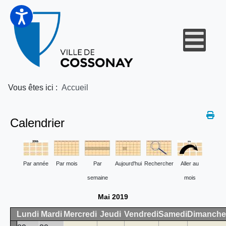
Vous êtes ici :
Accueil
Calendrier
Par année
Par mois
Par
Aujourd'hui
Rechercher
Aller au
semaine
mois
Mai 2019
Lundi
Mardi
Mercredi
Jeudi
Vendredi
Samedi
Dimanche