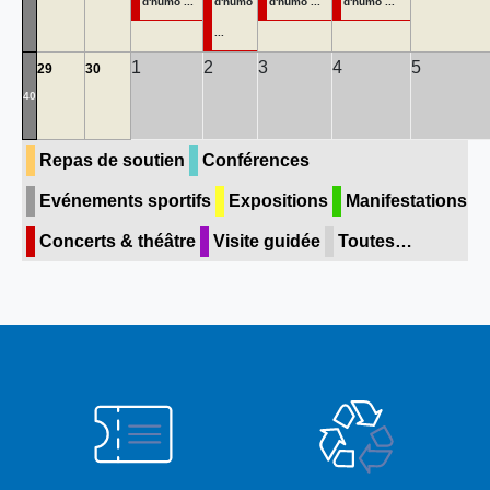
d'humo ...
d'humo
d'humo ...
d'humo ...
...
1
2
3
4
5
29
30
40
Repas de soutien
Conférences
Evénements sportifs
Expositions
Manifestations
Concerts & théâtre
Visite guidée
Toutes…