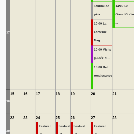
Tournoi de
14:00 Le
péta ...
Grand Goûte
...
10:00 La
Lanterne
37
Mag ...
10:00 Visite
guidée d ...
18:00 Bal
renaissance
...
15
16
17
18
19
20
21
38
22
23
24
25
26
27
28
Festival
Festival
Festival
Festival
39