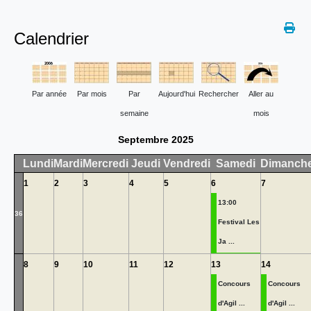
Calendrier
Par année
Par mois
Par
Aujourd'hui
Rechercher
Aller au
semaine
mois
Septembre 2025
Lundi
Mardi
Mercredi
Jeudi
Vendredi
Samedi
Dimanch
1
2
3
4
5
6
7
13:00
36
Festival Les
Ja ...
8
9
10
11
12
13
14
Concours
Concours
d'Agil ...
d'Agil ...