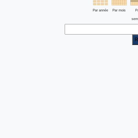
Par année
Par mois
P
sem