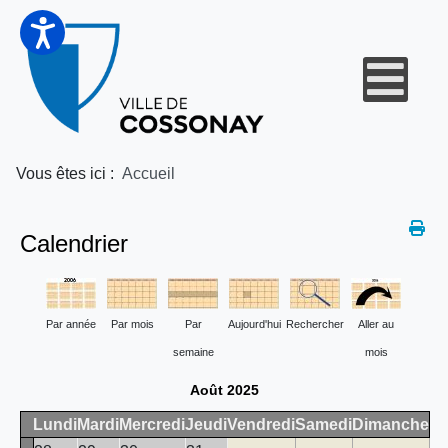
Vous êtes ici :
Accueil
Calendrier
Par année
Par mois
Par
Aujourd'hui
Rechercher
Aller au
semaine
mois
Août 2025
Lundi
Mardi
Mercredi
Jeudi
Vendredi
Samedi
Dimanche