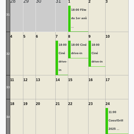
28
29
30
31
1
2
3
18:00 Fête
31
du 1er aoû
...
4
5
6
7
8
9
10
18:00
18:00 Ciné
18:00
Ciné
drive-in
Ciné
32
drive-
drive-in
in
11
12
13
14
15
16
17
33
18
19
20
21
22
23
24
11:00
34
Coss/Grill
2025 ...