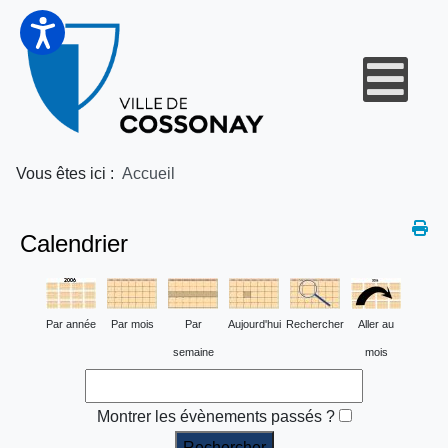
Vous êtes ici :
Accueil
Calendrier
Par année
Par mois
Par
Aujourd'hui
Rechercher
Aller au
semaine
mois
Montrer les évènements passés ?