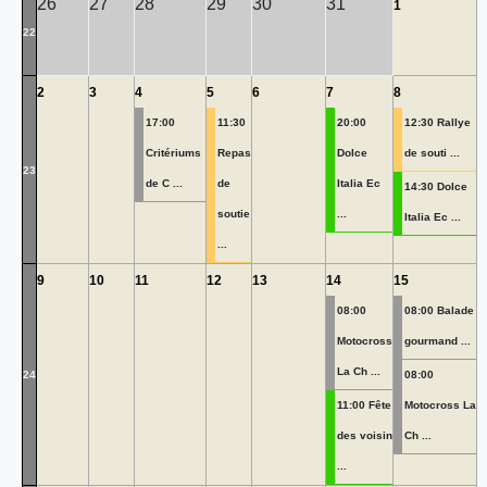
26
27
28
29
30
31
1
22
2
3
4
5
6
7
8
17:00
11:30
20:00
12:30 Rallye
Critériums
Repas
Dolce
de souti ...
23
de C ...
de
Italia Ec
14:30 Dolce
soutie
...
Italia Ec ...
...
9
10
11
12
13
14
15
08:00
08:00 Balade
Motocross
gourmand ...
La Ch ...
24
08:00
11:00 Fête
Motocross La
des voisin
Ch ...
...