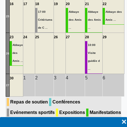
16
17
18
19
20
21
22
17:00
Abbaye
Abbaye
Abbaye des
25
Critériums
des Amis
des Amis
Amis ...
de C ...
...
...
23
24
25
26
27
28
29
Abbaye
10:00
des
Visite
26
Amis ...
guidée d
...
1
2
3
4
5
6
30
27
Repas de soutien
Conférences
Evénements sportifs
Expositions
Manifestations
❌
Concerts & théâtre
Visite guidée
Toutes…