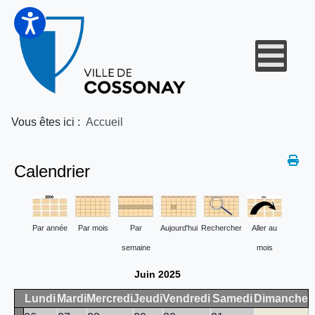
Vous êtes ici :
Accueil
Calendrier
Par année
Par mois
Par
Aujourd'hui
Rechercher
Aller au
semaine
mois
Juin 2025
Lundi
Mardi
Mercredi
Jeudi
Vendredi
Samedi
Dimanche